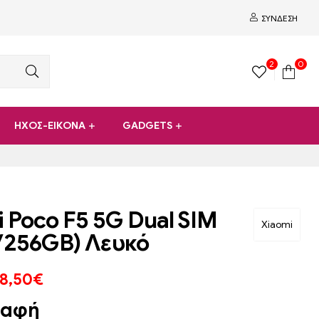
ΣΎΝΔΕΣΗ
2
0
ΗΧΟΣ-ΕΙΚΟΝΑ
GADGETS
 Poco F5 5G Dual SIM
Xiaomi
/256GB) Λευκό
8,50
€
ραφή