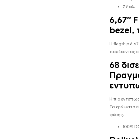
7.9 χιλ.
6,67″ 
bezel,
Η flagship 6,6
παρέχοντας ε
68 δισ
Πραγμα
εντυπ
Η πιο εντυπωσ
Τα χρώματα εί
φύσης.
100% DC