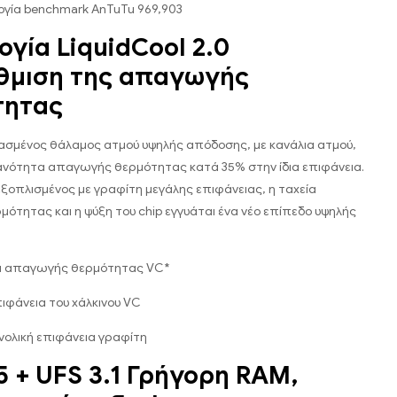
γία benchmark AnTuTu 969,903
ογία LiquidCool 2.0
θμιση της απαγωγής
τητας
ασμένος θάλαμος ατμού υψηλής απόδοσης, με κανάλια ατμού,
κανότητα απαγωγής θερμότητας κατά 35% στην ίδια επιφάνεια.
 εξοπλισμένος με γραφίτη μεγάλης επιφάνειας, η ταχεία
ότητας και η ψύξη του chip εγγυάται ένα νέο επίπεδο υψηλής
α απαγωγής θερμότητας VC*
φάνεια του χάλκινου VC
ολική επιφάνεια γραφίτη
 + UFS 3.1 Γρήγορη RAM,