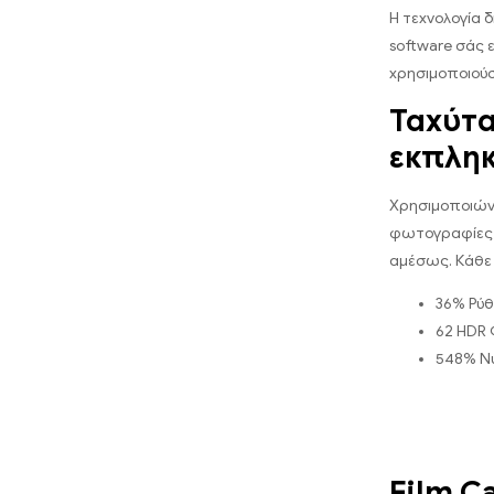
Η τεχνολογία 
software σάς ε
χρησιμοποιούσ
Ταχύτα
εκπληκ
Χρησιμοποιώντ
φωτογραφίες 
αμέσως. Κάθε 
36% Ρύθ
62 HDR
548% Νυ
Film C