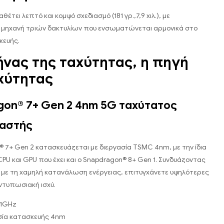
θέτει λεπτό και κομψό σχεδιασμό (181 γρ.,7,9 χιλ.), με
μηχανή τριών δακτυλίων που ενσωματώνεται αρμονικά στο
κευής.
νας της ταχύτητας, η πηγή
χύτητας
gon® 7+ Gen 2 4nm 5G ταχύτατος
αστής
 7+ Gen 2 κατασκευάζεται με διεργασία TSMC 4nm, με την ίδια
CPU και GPU που έχει και ο Snapdragon® 8+ Gen 1. Συνδυάζοντας
ύ με τη χαμηλή κατανάλωση ενέργειας, επιτυγχάνετε υψηλότερες
εντυπωσιακή ισχύ.
91GHz
σία κατασκευής 4nm