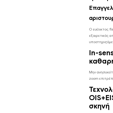
Επαγγελ
αριστου
Ο ευέλικτος f
εξαιρετικός α
υποστηριζόμε
In-sen
καθαρ
Μην ανησυχείτ
zoom επιτρέπει
Τεχνολ
OIS+EI
σκηνή