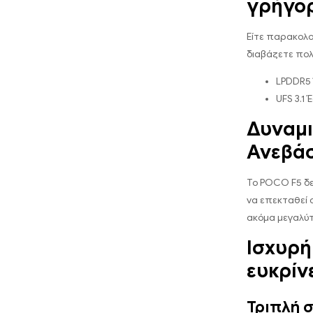
γρήγορ
Είτε παρακολου
διαβάζετε πολ
LPDDR5
UFS 3.1
Δυναμι
Ανεβάσ
Το POCO F5 δε
να επεκταθεί 
ακόμα μεγαλύτ
Ισχυρή
ευκρίν
Τριπλή 