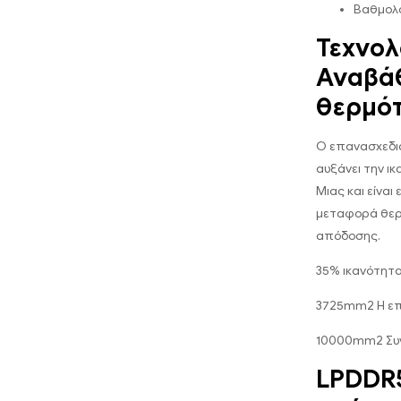
Βαθμολο
Τεχνολ
Αναβά
θερμό
Ο επανασχεδι
αυξάνει την ι
Μιας και είναι
μεταφορά θερμ
απόδοσης.
35% ικανότητ
3725mm2 Η επι
10000mm2 Συν
LPDDR5