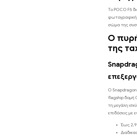
Το POCO F5 δια
φωτογραφική 
σώμα της συσ
Ο πυρή
της τα
Snapdra
επεξεργ
Ο Snapdragon®
flagship δομή 
τη μεγάλη ισχ
επιδόσεις με 
Έως 2,
Διαδικα