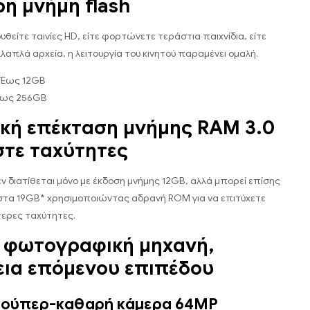
η μνήμη flash
θείτε ταινίες HD, είτε φορτώνετε τεράστια παιχνίδια, είτε
λαπλά αρχεία, η λειτουργία του κινητού παραμένει ομαλή.
 Έως 12GB
 Έως 256GB
κή επέκταση μνήμης RAM 3.0
τε ταχύτητες
ν διατίθεται μόνο με έκδοση μνήμης 12GB, αλλά μπορεί επίσης
στα 19GB* χρησιμοποιώντας αδρανή ROM για να επιτύχετε
ερες ταχύτητες.
 φωτογραφική μηχανή,
εια επόμενου επιπέδου
σούπερ-καθαρή κάμερα 64MP