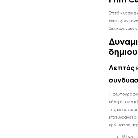
Επτά κλασικά 
pixel, ζωνταν
διευκολύνουν
Δυναμι
δημιου
Λεπτός 
συνδυασ
Η φωτογραφικ
χάρη στον απλ
της εκτύπωσης
επιτυγχάνεται
χρώματος, πρ
181 γρ.