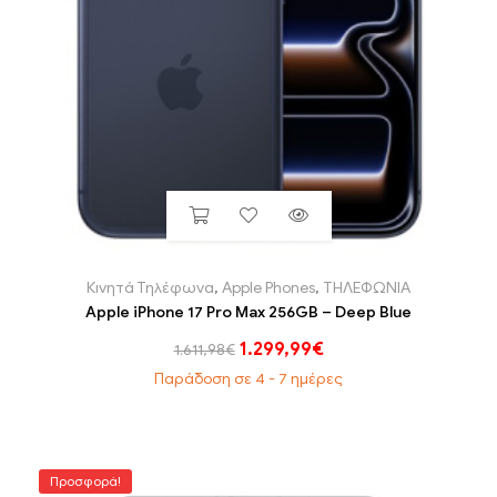
Κινητά Τηλέφωνα
,
Apple Phones
,
ΤΗΛΕΦΩΝΙΑ
Apple iPhone 17 Pro Max 256GB – Deep Blue
1.299,99
€
1.611,98
€
Παράδοση σε 4 - 7 ημέρες
Προσφορά!