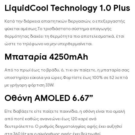
LiquidCool Technology 1.0 Plus
Κατά την διάρκεια απαιτητικών διεργασιών, ο επεξεργαστής
ψύχεται αμέσως.Το τρισδιάστατο σύστημα απαγωγής
θερμότητας διαχέει τη θερμότητα πιο αποτελεσματικά, έτσι
ώστε το τηλέφωνο να μην υπερθερμαίνεται.
Μπαταρία 4250mAh
Από το πρωί έως το βράδυ, ό, τι κι αν παίζετε, η μπαταρία σας
υποστηρίζει εύκολα για ώρες.Φορτίστε έως 100% σε 52 λεπτά
με γρήγορη φόρτιση 33W.
Οθόνη AMOLED 6.67”
Είτε διαβάζετε είτε παίζετε παιχνίδια, η οθόνη είναι πιο ομαλή
από ποτέ καθώς ανανεώνει έως 120 καρέ ανά
δευτερόλεπτο. Ο ρυθμός δειγματοληψίας αφής έχει αυξηθεί
στα 360 Hz και ο αλγόριθμος αφής έχει βελτιωθεί.