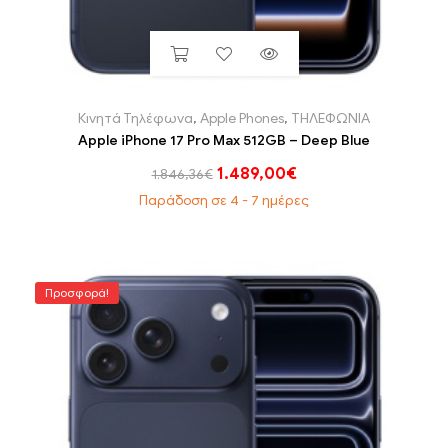
Κινητά Τηλέφωνα
,
Apple Phones
,
ΤΗΛΕΦΩΝΙΑ
Apple iPhone 17 Pro Max 512GB – Deep Blue
1.489,00
€
1.846,36
€
Παράδοση σε 4 - 7 ημέρες
Προσφορά!