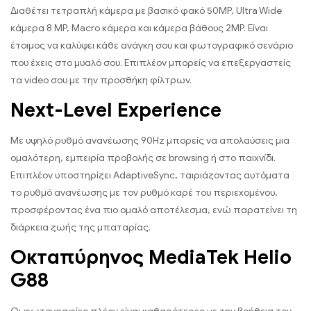
Διαθέτει τετραπλή κάμερα με βασικό φακό 50MP, Ultra Wide
κάμερα 8 MP, Macro κάμερα και κάμερα βάθους 2MP. Είναι
έτοιμος να καλύψει κάθε ανάγκη σου και φωτογραφικό σενάριο
που έχεις στο μυαλό σου. Επιπλέον μπορείς να επεξεργαστείς
τα video σου με την προσθήκη φίλτρων.
Next-Level Experience
Με υψηλό ρυθμό ανανέωσης 90Hz μπορείς να απολαύσεις μια
ομαλότερη, εμπειρία προβολής σε browsing ή στο παιχνίδι.
Επιπλέον υποστηρίζει AdaptiveSync, ταιριάζοντας αυτόματα
το ρυθμό ανανέωσης με τον ρυθμό καρέ του περιεχομένου,
προσφέροντας ένα πιο ομαλό αποτέλεσμα, ενώ παρατείνει τη
διάρκεια ζωής της μπαταρίας.
Οκταπύρηνος MediaTek Helio
G88