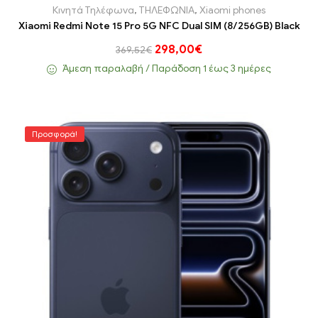
Κινητά Τηλέφωνα
,
ΤΗΛΕΦΩΝΙΑ
,
Xiaomi phones
Xiaomi Redmi Note 15 Pro 5G NFC Dual SIM (8/256GB) Black
298,00
€
369,52
€
Άμεση παραλαβή / Παράδoση 1 έως 3 ημέρες
Προσφορά!