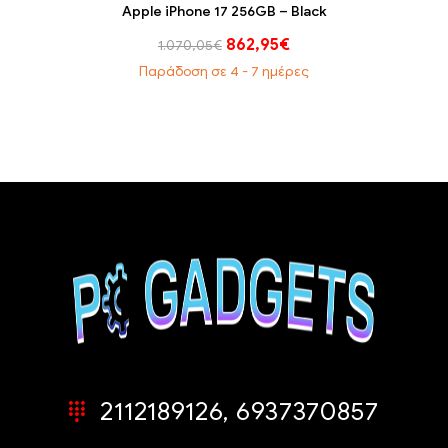
Apple iPhone 17 256GB – Black
862,95
€
1.070,05
€
Παράδοση σε 4 - 7 ημέρες
2112189126, 6937370857