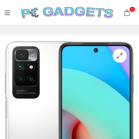
0
PC
Gadgets
Plus
|
Hardware
|
Αναλώσιμα