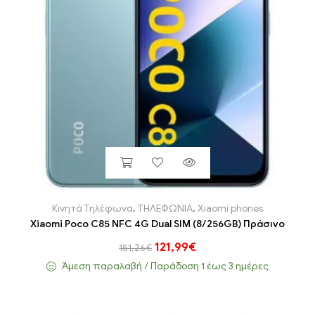
Κινητά Τηλέφωνα
,
ΤΗΛΕΦΩΝΙΑ
,
Xiaomi phones
Xiaomi Poco C85 NFC 4G Dual SIM (8/256GB) Πράσινο
121,99
€
151,26
€
Άμεση παραλαβή / Παράδoση 1 έως 3 ημέρες