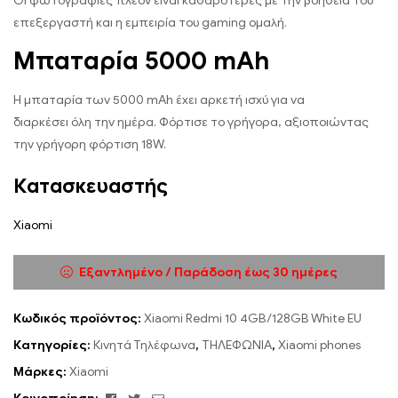
Οι φωτογραφίες πλέον είναι καθαρότερες με την βοήθεια του
επεξεργαστή και η εμπειρία του gaming ομαλή.
Μπαταρία 5000 mAh
Η μπαταρία των 5000 mAh έχει αρκετή ισχύ για να
διαρκέσει όλη την ημέρα. Φόρτισε το γρήγορα, αξιοποιώντας
την γρήγορη φόρτιση 18W.
Κατασκευαστής
Xiaomi
Εξαντλημένο / Παράδοση έως 30 ημέρες
Κωδικός προϊόντος:
Xiaomi Redmi 10 4GB/128GB White EU
Κατηγορίες:
Κινητά Τηλέφωνα
,
ΤΗΛΕΦΩΝΙΑ
,
Xiaomi phones
Μάρκες:
Xiaomi
Facebook
Twitter
Email