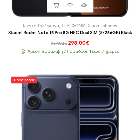
Κινητά Τηλέφωνα
,
ΤΗΛΕΦΩΝΙΑ
,
Xiaomi phones
Xiaomi Redmi Note 15 Pro 5G NFC Dual SIM (8/256GB) Black
298,00
€
369,52
€
Άμεση παραλαβή / Παράδoση 1 έως 3 ημέρες
Προσφορά!