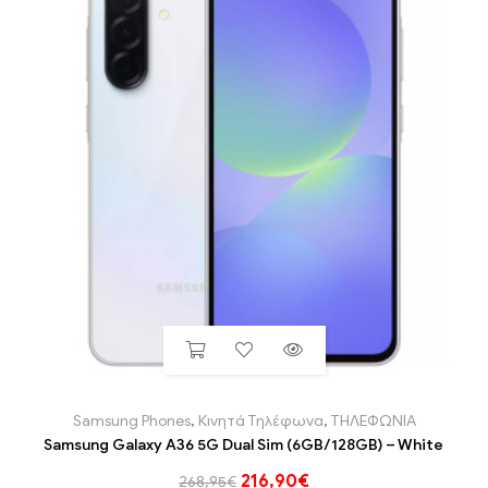
Samsung Phones
,
Κινητά Τηλέφωνα
,
ΤΗΛΕΦΩΝΙΑ
Samsung Galaxy A36 5G Dual Sim (6GB/128GB) – White
216,90
€
268,95
€