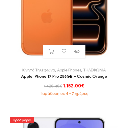
Κινητά Τηλέφωνα
,
Apple Phones
,
ΤΗΛΕΦΩΝΙΑ
Apple iPhone 17 Pro 256GB – Cosmic Orange
1.152,00
€
1.428,48
€
Παράδοση σε 4 - 7 ημέρες
Προσφορά!