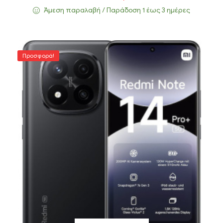
Άμεση παραλαβή / Παράδoση 1 έως 3 ημέρες
Προσφορά!