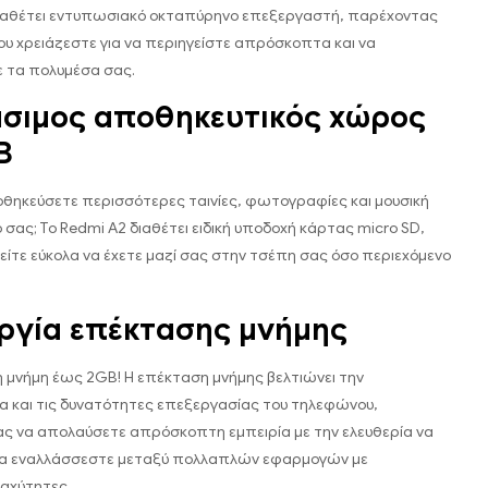
διαθέτει εντυπωσιακό οκταπύρηνο επεξεργαστή, παρέχοντας
που χρειάζεστε για να περιηγείστε απρόσκοπτα και να
 τα πολυμέσα σας.
σιμος αποθηκευτικός χώρος
B
θηκεύσετε περισσότερες ταινίες, φωτογραφίες και μουσική
σας; Το Redmi A2 διαθέτει ειδική υποδοχή κάρτας micro SD,
ίτε εύκολα να έχετε μαζί σας στην τσέπη σας όσο περιεχόμενο
ργία επέκτασης μνήμης
η μνήμη έως 2GB! Η επέκταση μνήμης βελτιώνει την
 και τις δυνατότητες επεξεργασίας του τηλεφώνου,
ς να απολαύσετε απρόσκοπτη εμπειρία με την ελευθερία να
ι να εναλλάσσεστε μεταξύ πολλαπλών εφαρμογών με
αχύτητες.