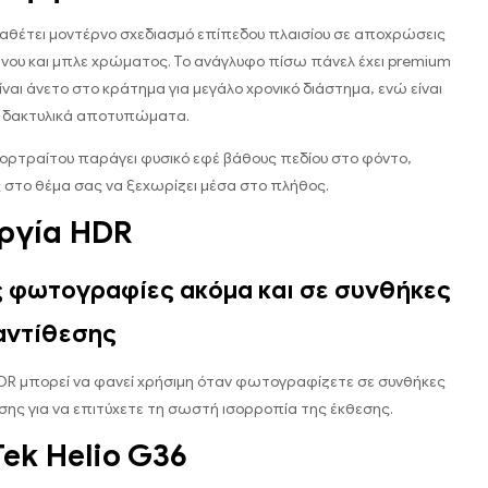
ιαθέτει μοντέρνο σχεδιασμό επίπεδου πλαισίου σε αποχρώσεις
νου και μπλε χρώματος. Το ανάγλυφο πίσω πάνελ έχει premium
ίναι άνετο στο κράτημα για μεγάλο χρονικό διάστημα, ενώ είναι
α δακτυλικά αποτυπώματα.
πορτραίτου παράγει φυσικό εφέ βάθους πεδίου στο φόντο,
στο θέμα σας να ξεχωρίζει μέσα στο πλήθος.
ργία HDR
 φωτογραφίες ακόμα και σε συνθήκες
αντίθεσης
HDR μπορεί να φανεί χρήσιμη όταν φωτογραφίζετε σε συνθήκες
σης για να επιτύχετε τη σωστή ισορροπία της έκθεσης.
ek Helio G36