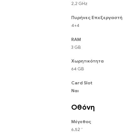
2,2 GHz
Πυρήνες Επεξεργαστή
4+4
RAM
3 GB
Χωρητικότητα
64 GB
Card Slot
Ναι
Οθόνη
Μέγεθος
6,52 “