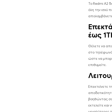
Το Redmi A2 
όλη την ισχύ 
απολαμβάνετε
Επεκτά
έως 1T
Θέλετε να απο
στο τηλέφωνό 
ώστε να μπορε
επιθυμείτε.
Λειτου
Επεκτείνετε τ
αποδοτικότητα
βοηθώντας σα
εκτελείτε κα
μεγαλύτερες τ