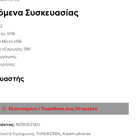
όμενα Συσκευασίας
A2
τής 10W
 Micro USB
ο εξαγωγής SIM
εγγύησης
 χρήσης
υαστής
Εξαντλημένο / Παράδοση έως 30 ημέρες
ϊόντος:
MZB0EZSEU
Κινητά Τηλέφωνα
,
ΤΗΛΕΦΩΝΙΑ
,
Xiaomi phones