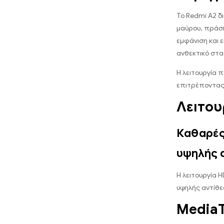
Το Redmi A2 δ
μαύρου, πράσι
εμφάνιση και ε
ανθεκτικό στ
Η λειτουργία 
επιτρέποντας 
Λειτου
Καθαρές
υψηλής 
Η λειτουργία 
υψηλής αντίθε
MediaT