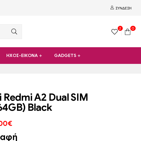
ΣΎΝΔΕΣΗ
2
0
ΗΧΟΣ-ΕΙΚΟΝΑ
GADGETS
 Redmi A2 Dual SIM
64GB) Black
00
€
ραφή