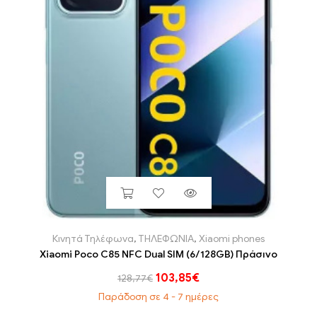
Κινητά Τηλέφωνα
,
ΤΗΛΕΦΩΝΙΑ
,
Xiaomi phones
Xiaomi Poco C85 NFC Dual SIM (6/128GB) Πράσινο
103,85
€
128,77
€
Παράδοση σε 4 - 7 ημέρες