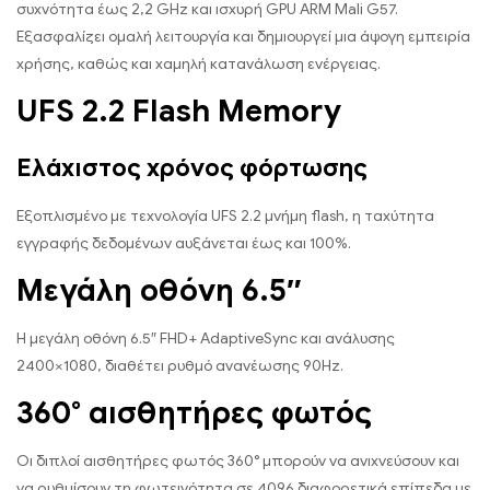
συχνότητα έως 2,2 GHz και ισχυρή GPU ARM Mali G57.
Εξασφαλίζει ομαλή λειτουργία και δημιουργεί μια άψογη εμπειρία
χρήσης, καθώς και χαμηλή κατανάλωση ενέργειας.
UFS 2.2 Flash Memory
Ελάχιστος χρόνος φόρτωσης
Εξοπλισμένο με τεχνολογία UFS 2.2 μνήμη flash, η ταχύτητα
εγγραφής δεδομένων αυξάνεται έως και 100%.
Μεγάλη οθόνη 6.5″
Η μεγάλη οθόνη 6.5″ FHD+ AdaptiveSync και ανάλυσης
2400×1080, διαθέτει ρυθμό ανανέωσης 90Hz.
360° αισθητήρες φωτός
Οι διπλοί αισθητήρες φωτός 360° μπορούν να ανιχνεύσουν και
να ρυθμίσουν τη φωτεινότητα σε 4096 διαφορετικά επίπεδα με