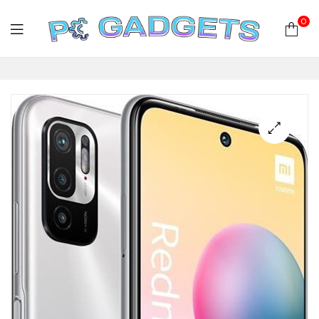
0
PC
Gadgets
Plus
|
Hardware
|
Αναλώσιμα