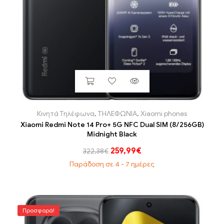
Κινητά Τηλέφωνα
,
ΤΗΛΕΦΩΝΙΑ
,
Xiaomi phones
Xiaomi Redmi Note 14 Pro+ 5G NFC Dual SIM (8/256GB)
Midnight Black
259,99
€
322,38
€
Παράδοση σε 4 - 7 ημέρες
Προσφορά!