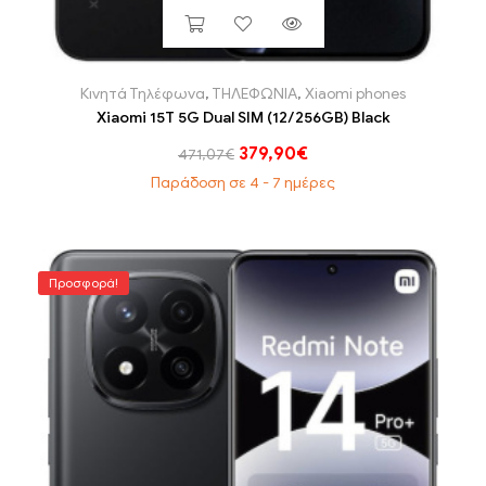
Κινητά Τηλέφωνα
,
ΤΗΛΕΦΩΝΙΑ
,
Xiaomi phones
Xiaomi 15T 5G Dual SIM (12/256GB) Black
379,90
€
471,07
€
Παράδοση σε 4 - 7 ημέρες
Προσφορά!