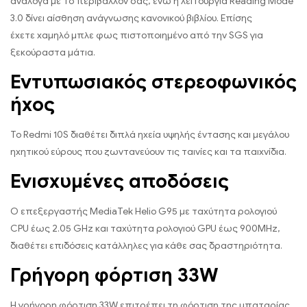
ανάλογα με το περιβάλλον σας, ενώ η λειτουργία Reading Mode
3.0 δίνει αίσθηση ανάγνωσης κανονικού βιβλίου. Επίσης
έχετε χαμηλό μπλε φως πιστοποιημένο από την SGS για
ξεκούραστα μάτια.
Εντυπωσιακός στερεοφωνικός
ήχος
To Redmi 10S διαθέτει διπλά ηχεία υψηλής έντασης και μεγάλου
ηχητικού εύρους που ζωντανεύουν τις ταινίες και τα παιχνίδια.
Ενισχυμένες αποδόσεις
Ο επεξεργαστής MediaTek Helio G95 με ταχύτητα ρολογιού
CPU έως 2.05 GHz και ταχύτητα ρολογιού GPU έως 900MHz,
διαθέτει επιδόσεις κατάλληλες για κάθε σας δραστηριότητα.
Γρήγορη φόρτιση 33W
Η γρήγορη φόρτιση 33W επιτρέπει τη φόρτιση της μπαταρίας