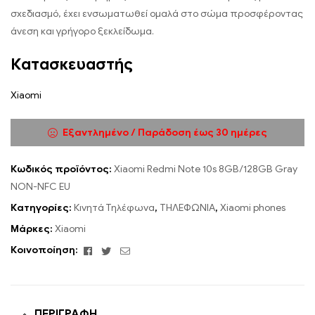
σχεδιασμό, έχει ενσωματωθεί ομαλά στο σώμα προσφέροντας
άνεση και γρήγορο ξεκλείδωμα.
Κατασκευαστής
Xiaomi
Εξαντλημένο / Παράδοση έως 30 ημέρες
Κωδικός προϊόντος:
Xiaomi Redmi Note 10s 8GB/128GB Gray
NON-NFC EU
Κατηγορίες:
Κινητά Τηλέφωνα
,
ΤΗΛΕΦΩΝΙΑ
,
Xiaomi phones
Μάρκες:
Xiaomi
Facebook
Twitter
Email
Κοινοποίηση:
ΠΕΡΙΓΡΑΦΉ