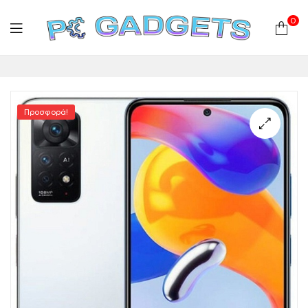
0
PC
Gadgets
Προσφορά!
Plus
|
Hardware
|
Αναλώσιμα