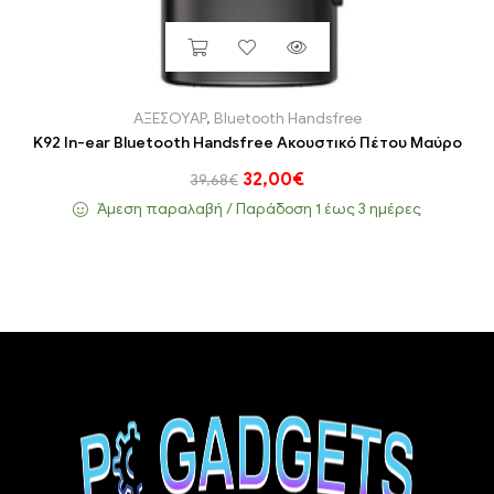
ΑΞΕΣΟΥΑΡ
,
Bluetooth Handsfree
K92 In-ear Bluetooth Handsfree Ακουστικό Πέτου Μαύρο
32,00
€
39,68
€
Άμεση παραλαβή / Παράδoση 1 έως 3 ημέρες