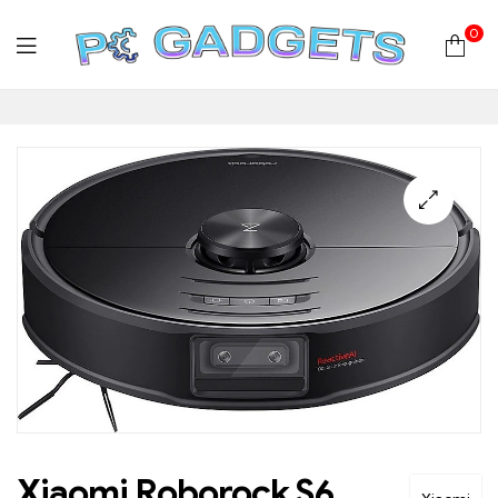
0
PC
Gadgets
Plus
|
Hardware
|
Αναλώσιμα
Xiaomi Roborock S6