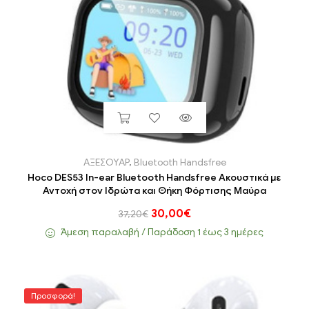
ΑΞΕΣΟΥΑΡ
,
Bluetooth Handsfree
Hoco DES53 In-ear Bluetooth Handsfree Ακουστικά με
Αντοχή στον Ιδρώτα και Θήκη Φόρτισης Μαύρα
30,00
€
37,20
€
Άμεση παραλαβή / Παράδoση 1 έως 3 ημέρες
Προσφορά!