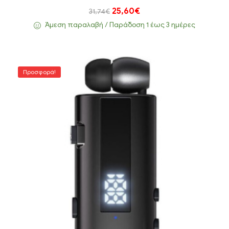
25,60
€
31,74
€
Άμεση παραλαβή / Παράδoση 1 έως 3 ημέρες
Προσφορά!