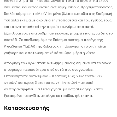
Διαθέτει 2 “μάτια”: Υπάρχει λόγος ότι όλα τα θηλαστικά έχουν
δύο μάτια, και αυτός ειναι η αντίληψη βάθους. Χρησιμοποιώντας
διπλές κάμερες, το MaxV όχι μόνο βλέπει εμπόδια στη διαδρομή
του αλλά εκτιμά με ακρίβεια την τοποθεσία και το μέγεθός τους
και επανατοποθετεί την πορεία του γύρω από αυτά.
Εξοπλισμένο με υπέρυθρη απεικόνιση, μπορεί επίσης να δει στο
σκοτάδι. Σε συνδυασμό με το διάσημο σύστημα πλοήγησης
PreciSense ™ LiDAR της Roborock, η πλοήγηση στο σπίτι είναι
γρήγορη και αποτελεσματική κάθε ώρα, μέρα ή νύχτα.
Αποφυγή του Άγνωστου: Αντίληψη βάθους σημαίνει ότι το MaxV
αποφεύγει περισσότερα από αυτά που αναγνωρίζει.
Οποιοδήποτε αντικείμενο – πλάτους έως 5 εκατοστών (2
ιντσών) και ύψους 3 εκατοστών (1,1 ιντσών) – μπορεί
να παρακαμφθεί. Θα λειτουργήσει με ασφάλεια γύρω από
ξεχασμένα παιχνίδια, μπολ για κατοικίδια, φλιτζάνια.
Κατασκευαστής