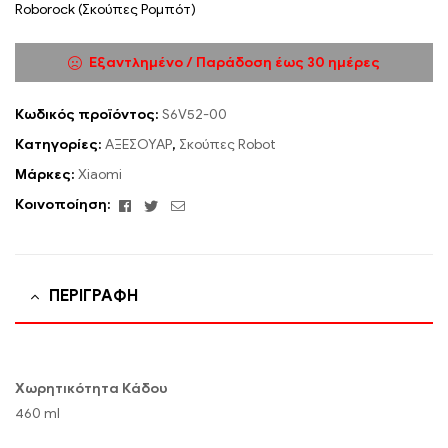
Roborock (Σκούπες Ρομπότ)
Εξαντλημένο / Παράδοση έως 30 ημέρες
Κωδικός προϊόντος:
S6V52-00
Κατηγορίες:
ΑΞΕΣΟΥΑΡ
,
Σκούπες Robot
Μάρκες:
Xiaomi
Facebook
Twitter
Email
Κοινοποίηση:
ΠΕΡΙΓΡΑΦΉ
Χωρητικότητα Κάδου
460 ml